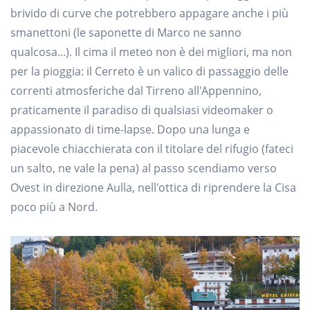
brivido di curve che potrebbero appagare anche i più
smanettoni (le saponette di Marco ne sanno
qualcosa...). Il cima il meteo non è dei migliori, ma non
per la pioggia: il Cerreto è un valico di passaggio delle
correnti atmosferiche dal Tirreno all'Appennino,
praticamente il paradiso di qualsiasi videomaker o
appassionato di time-lapse. Dopo una lunga e
piacevole chiacchierata con il titolare del rifugio (fateci
un salto, ne vale la pena) al passo scendiamo verso
Ovest in direzione Aulla, nell'ottica di riprendere la Cisa
poco più a Nord.