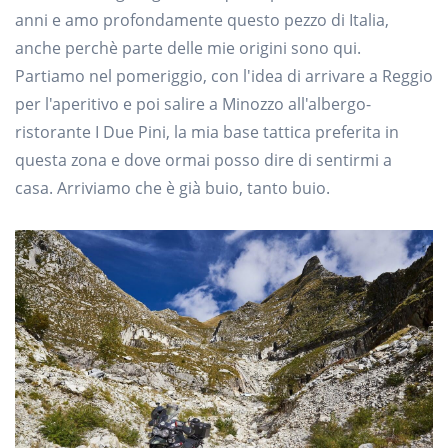
anni e amo profondamente questo pezzo di Italia,
anche perchè parte delle mie origini sono qui.
Partiamo nel pomeriggio, con l'idea di arrivare a Reggio
per l'aperitivo e poi salire a Minozzo all'albergo-
ristorante I Due Pini, la mia base tattica preferita in
questa zona e dove ormai posso dire di sentirmi a
casa. Arriviamo che è già buio, tanto buio.